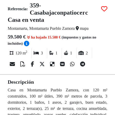
359-
Referencia:
Casabajaconpatiocerc
Casa en venta
Montamarta, Montamarta Pueblo Zamora
mapa
59.500 €
ha bajado 15.500 €
(impuestos y gastos no
incluídos)
2
120 m
3
1
1
2
Descripción
Casa en Montamarta Pueblo Zamora, con 120 m²
construidos, 100 m² útiles, 390 m² metros de parcela, 3
dormitorios, 1 baños, 1 aseos, 2 garaje/s, buen estado,
exterior, 2 terraza(s), 25 m² de terraza, cocina amueblada,
trastero, amueblado, zonas verdes, calefacción individual,