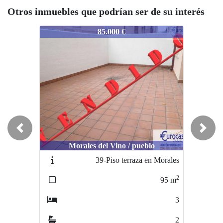
Otros inmuebles que podrían ser de su interés
9-Casabajaconpatiocerc
359-Casabajaconpatiocerc
359-Casab
85.000 €
52.000 €
Previous
Next
Morales del Vino / pueblo
Villaralbo / centro
39-Piso terraza en Morales
537-casabajaenvillaralbo
2
2
95
m
84
m
3
4
2
1