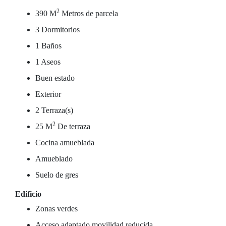
2
390 M
Metros de parcela
3 Dormitorios
1 Baños
1 Aseos
Buen estado
Exterior
2 Terraza(s)
2
25 M
De terraza
Cocina amueblada
Amueblado
Suelo de gres
Edificio
Zonas verdes
Acceso adaptado movilidad reducida