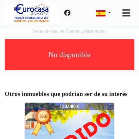
Venta de piso en Zamora, plaza mayor
No disponible
Otros inmuebles que podrían ser de su interés
705-pis_modernista_plaza_mayor
130.000 €