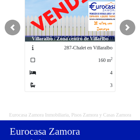
Previous
Next
Villaralbo / Zona centro de Villarlbo
287-Chalet en Villaralbo
2
160
m
4
3
Eurocasa Zamora Inmobiliaria, Pisos Zamora y Casas Zamora
Eurocasa Zamora