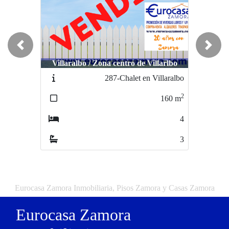
Previous
Next
Villaralbo / Zona centro de Villarlbo
287-Chalet en Villaralbo
2
160
m
4
3
Eurocasa Zamora Inmobiliaria, Pisos Zamora y Casas Zamora
Eurocasa Zamora